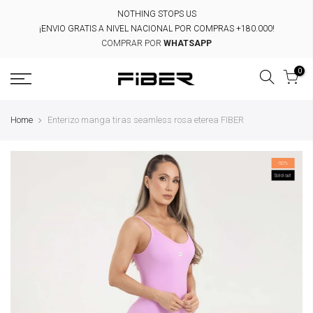
Skip
NOTHING STOPS US
to
¡ENVIO GRATIS A NIVEL NACIONAL POR COMPRAS +180.000!
content
COMPRAR POR
WHATSAPP
0
Home
Enterizo manga tiras seamless rosa eterea FIBER
-50%
Sold out