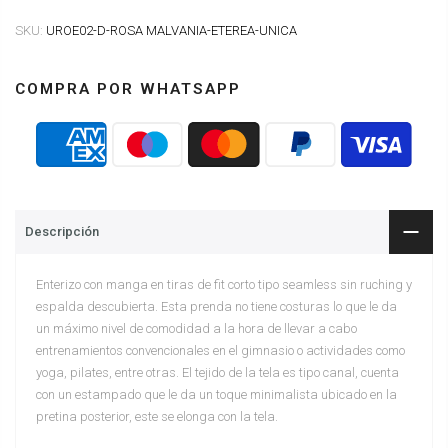
SKU:
UROE02-D-ROSA MALVANIA-ETEREA-UNICA
COMPRA POR WHATSAPP
Descripción
Enterizo con manga en tiras de fit corto tipo seamless sin ruching y
espalda descubierta. Esta prenda no tiene costuras lo que le da
un máximo nivel de comodidad a la hora de llevar a cabo
entrenamientos convencionales en el gimnasio o actividades como
yoga, pilates, entre otras. El tejido de la tela es tipo canal, cuenta
con un estampado que le da un toque minimalista ubicado en la
pretina posterior, este se elonga con la tela.