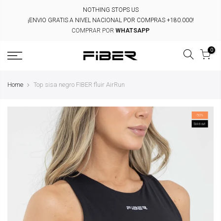
Skip
NOTHING STOPS US
to
¡ENVIO GRATIS A NIVEL NACIONAL POR COMPRAS +180.000!
content
COMPRAR POR
WHATSAPP
0
Home
Top sisa negro FIBER fluir AirRun
-50%
Sold out