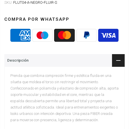
SKU:
FLUT04-A-NEGRO-FLUIR-S
COMPRA POR WHATSAPP
Descripción
Prenda que combina compresión firme y estética fluida en una
silueta que moldea el torso sin restringir el movimiento.
Confeccionado en poliamida y elastano de compresión alta, aporta
soporte muscular y estabilidad en el core, mientras que la
espalda descubierta permite una libertad total y proyecta una
actitud atlética sofisticada. Ideal para entrenamientos exigentes o
looks urbanos con intención deportiva. Una pieza FIBER creada
para moverse con presencia, ligereza y determinación.